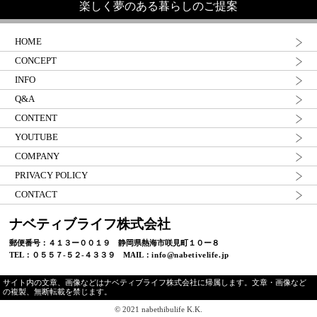
楽しく夢のある暮らしのご提案
HOME
CONCEPT
INFO
Q&A
CONTENT
YOUTUBE
COMPANY
PRIVACY POLICY
CONTACT
ナベティブライフ株式会社
郵便番号：４１３ー００１９ 静岡県熱海市咲見町１０ー８
TEL：０５５７-５２-４３３９ MAIL：
info@nabetivelife.jp
サイト内の文章、画像などはナベティブライフ株式会社に帰属します。文章・画像など
の複製、無断転載を禁じます。
© 2021 nabethibulife K.K.