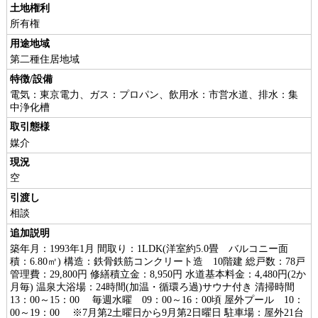
土地権利
所有権
用途地域
第二種住居地域
特徴/設備
電気：東京電力、ガス：プロパン、飲用水：市営水道、排水：集
中浄化槽
取引態様
媒介
現況
空
引渡し
相談
追加説明
築年月：1993年1月 間取り：1LDK(洋室約5.0畳 バルコニー面
積：6.80㎡) 構造：鉄骨鉄筋コンクリート造 10階建 総戸数：78戸
管理費：29,800円 修繕積立金：8,950円 水道基本料金：4,480円(2か
月毎) 温泉大浴場：24時間(加温・循環ろ過)サウナ付き 清掃時間
13：00～15：00 毎週水曜 09：00～16：00頃 屋外プール 10：
00～19：00 ※7月第2土曜日から9月第2日曜日 駐車場：屋外21台