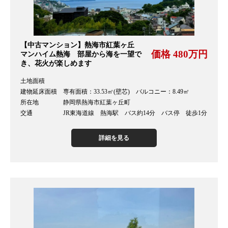
【中古マンション】熱海市紅葉ヶ丘
価格 480万円
マンハイム熱海 部屋から海を一望で
き、花火が楽しめます
土地面積
建物延床面積 専有面積：33.53㎡(壁芯) バルコニー：8.49㎡
所在地 静岡県熱海市紅葉ヶ丘町
交通 JR東海道線 熱海駅 バス約14分 バス停 徒歩1分
詳細を見る