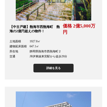
価格 2億5,000万
【中古戸建】熱海市西熱海町 熱
海の2億円超えの物件！
円
土地面積 1927.8㎡
建物延床面積 647.1㎡
所在地 静岡県熱海市西熱海町２
交通 JR伊東線来宮駅から徒歩29分
詳細を見る