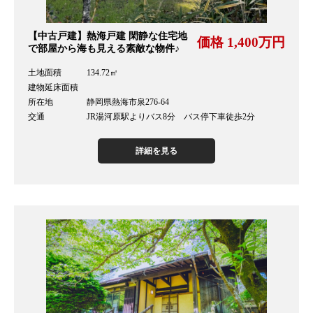
【中古戸建】熱海戸建 閑静な住宅地
価格 1,400万円
で部屋から海も見える素敵な物件♪
土地面積 134.72㎡
建物延床面積
所在地 静岡県熱海市泉276-64
交通 JR湯河原駅よりバス8分 バス停下車徒歩2分
詳細を見る