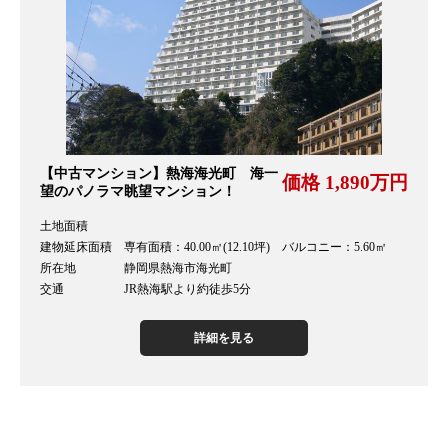
【中古マンション】熱海海光町 海一
価格 1,890万円
望のパノラマ眺望マンション！
土地面積
建物延床面積 専有面積：40.00㎡(12.10坪) バルコニー：5.60㎡
所在地 静岡県熱海市海光町
交通 JR熱海駅より約徒歩5分
詳細を見る