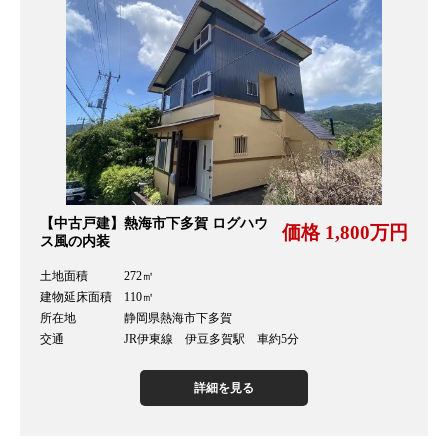
【中古戸建】熱海市下多賀 ログハウ
価格 1,800万円
ス風の内装
土地面積 272㎡
建物延床面積 110㎡
所在地 静岡県熱海市下多賀
交通 JR伊東線 伊豆多賀駅 車約5分
詳細を見る