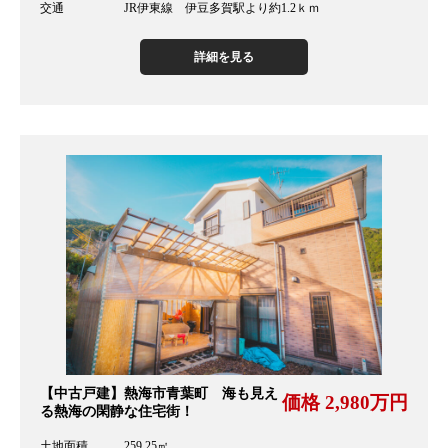
交通 JR伊東線 伊豆多賀駅より約1.2ｋｍ
詳細を見る
【中古戸建】熱海市青葉町 海も見え
価格 2,980万円
る熱海の閑静な住宅街！
土地面積 259.25㎡