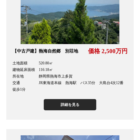
価格 2,500万円
【中古戸建】熱海自然郷 別荘地
土地面積 520.80㎡
建物延床面積 116.18㎡
所在地 静岡県熱海市上多賀
交通 JR東海道本線 熱海駅 バス35分 大島台4次12番
徒歩1分
詳細を見る