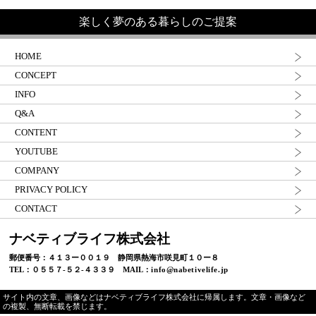
楽しく夢のある暮らしのご提案
HOME
CONCEPT
INFO
Q&A
CONTENT
YOUTUBE
COMPANY
PRIVACY POLICY
CONTACT
ナベティブライフ株式会社
郵便番号：４１３ー００１９ 静岡県熱海市咲見町１０ー８
TEL：０５５７-５２-４３３９ MAIL：
info@nabetivelife.jp
サイト内の文章、画像などはナベティブライフ株式会社に帰属します。文章・画像など
の複製、無断転載を禁じます。