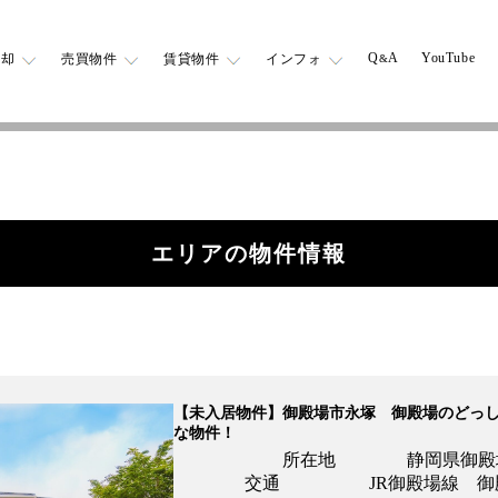
Q
A
YouTube
売却
売買物件
賃貸物件
インフォ
&
エリアの物件情報
【未入居物件】御殿場市永塚 御殿場のどっ
な物件！
所在地 静岡県御殿
交通 JR御殿場線 御殿場