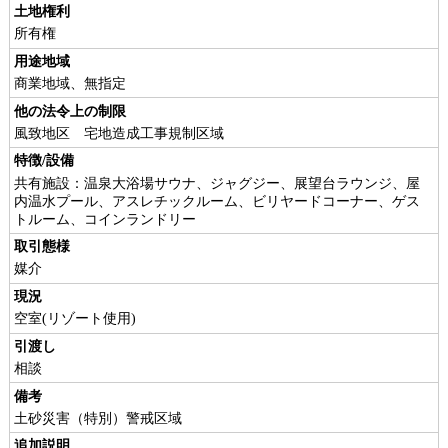
土地権利
所有権
用途地域
商業地域、無指定
他の法令上の制限
風致地区 宅地造成工事規制区域
特徴/設備
共有施設：温泉大浴場サウナ、ジャグジー、展望台ラウンジ、屋
内温水プール、アスレチックルーム、ビリヤードコーナー、ゲス
トルーム、コインランドリー
取引態様
媒介
現況
空室(リゾート使用)
引渡し
相談
備考
土砂災害（特別）警戒区域
追加説明