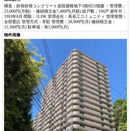
構造：鉄骨鉄骨コンクリート造陸屋根地下1階付21階建 ・管理費：
23,000円(月額) ・修繕積立金7,400円(月額) 総戸数：194戸 築年月：
1993年8月 間取：1LDK 管理会社：長谷工コミュニティ 管理形態：
全部委託 管理方式：常駐 管理費：28,000円(月) 修繕積立金：
15,300円(月) 駐車場：有5,000円(月)
物件画像