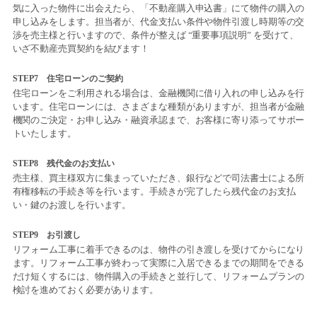
気に入った物件に出会えたら、「不動産購入申込書」にて物件の購入の
申し込みをします。担当者が、代金支払い条件や物件引渡し時期等の交
渉を売主様と行いますので、条件が整えば “重要事項説明” を受けて、
いざ不動産売買契約を結びます！
STEP7 住宅ローンのご契約
住宅ローンをご利用される場合は、金融機関に借り入れの申し込みを行
います。住宅ローンには、さまざまな種類がありますが、担当者が金融
機関のご決定・お申し込み・融資承認まで、お客様に寄り添ってサポー
トいたします。
STEP8 残代金のお支払い
売主様、買主様双方に集まっていただき、銀行などで司法書士による所
有権移転の手続き等を行います。手続きが完了したら残代金のお支払
い・鍵のお渡しを行います。
STEP9 お引渡し
リフォーム工事に着手できるのは、物件の引き渡しを受けてからになり
ます。リフォーム工事が終わって実際に入居できるまでの期間をできる
だけ短くするには、物件購入の手続きと並行して、リフォームプランの
検討を進めておく必要があります。